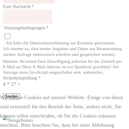
Eure Nachricht
*
Nutzungsbedingungen
*
Ich habe die Datenschutzerklärung zur Kenntnis genommen.
Ich stimme zu, dass meine Angaben und Daten zur Beantwortung
meiner Anfrage elektronisch erhoben und gespeichert werden.
Hinweis: Ihr könnt Eure Einwilligung jederzeit für die Zukunft per
E-Mail an
Diese E-Mail-Adresse ist vor Spambots geschützt! Zur
Anzeige muss JavaScript eingeschaltet sein.
widerrufen.
Sicherheitsprüfung
*
4 * 27 =
Senden
Wir nutzen Cookies auf unserer Website. Einige von ihnen
sind essenziell für den Betrieb der Seite, andere nicht. Sie
können selbst entscheiden, ob Sie die Cookies zulassen
möchten. Bitte beachten Sie, dass bei einer Ablehnung